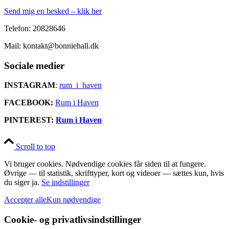
Send mig en besked – klik her
Telefon: 20828646
Mail: kontakt@bonniehall.dk
Sociale medier
INSTAGRAM
:
rum_i_haven
FACEBOOK:
Rum i Haven
PINTEREST:
Rum i Haven
Scroll to top
Vi bruger cookies. Nødvendige cookies får siden til at fungere.
Øvrige — til statistik, skrifttyper, kort og videoer — sættes kun, hvis
du siger ja.
Se indstillinger
Accepter alle
Kun nødvendige
Cookie- og privatlivsindstillinger