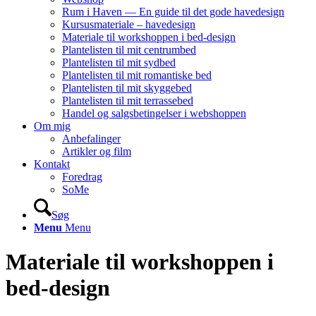
Rum i Haven — En guide til det gode havedesign
Kursusmateriale – havedesign
Materiale til workshoppen i bed-design
Plantelisten til mit centrumbed
Plantelisten til mit sydbed
Plantelisten til mit romantiske bed
Plantelisten til mit skyggebed
Plantelisten til mit terrassebed
Handel og salgsbetingelser i webshoppen
Om mig
Anbefalinger
Artikler og film
Kontakt
Foredrag
SoMe
Søg
Menu
Menu
Materiale til workshoppen i
bed-design