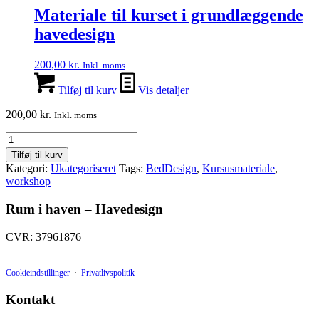
Materiale til kurset i grundlæggende
havedesign
200,00
kr.
Inkl. moms
Tilføj til kurv
Vis detaljer
200,00
kr.
Inkl. moms
Materiale
til
Tilføj til kurv
workshoppen
Kategori:
Ukategoriseret
Tags:
BedDesign
,
Kursusmateriale
,
i
workshop
bed-
design
Rum i haven – Havedesign
antal
CVR: 37961876
Cookieindstillinger
·
Privatlivspolitik
Kontakt