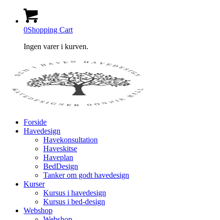
0
Shopping Cart
Ingen varer i kurven.
Forside
Havedesign
Havekonsultation
Haveskitse
Haveplan
BedDesign
Tanker om godt havedesign
Kurser
Kursus i havedesign
Kursus i bed-design
Webshop
Webshop